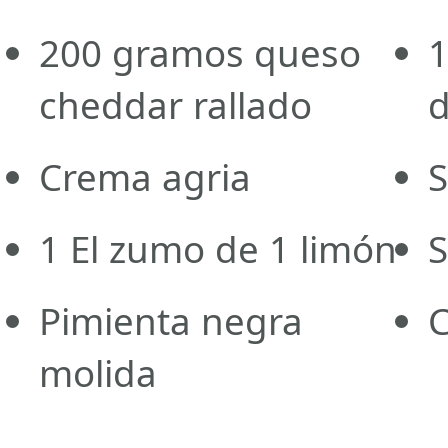
200 gramos
queso
cheddar rallado
d
Crema agria
S
1
El zumo de 1 limón
S
Pimienta negra
C
molida